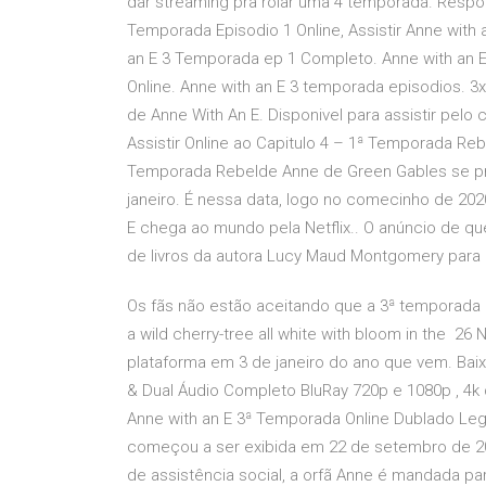
dar streaming pra rolar uma 4 temporada. Respond
Temporada Episodio 1 Online, Assistir Anne with 
an E 3 Temporada ep 1 Completo. Anne with an E 
Online. Anne with an E 3 temporada episodios. 3
de Anne With An E. Disponivel para assistir pel
Assistir Online ao Capitulo 4 – 1ª Temporada Rebe
Temporada Rebelde Anne de Green Gables se pre
janeiro. É nessa data, logo no comecinho de 202
E chega ao mundo pela Netflix.. O anúncio de q
de livros da autora Lucy Maud Montgomery para
Os fãs não estão aceitando que a 3ª temporada da
a wild cherry-tree all white with bloom in the 
plataforma em 3 de janeiro do ano que vem. Baix
& Dual Áudio Completo BluRay 720p e 1080p , 4k 
Anne with an E 3ª Temporada Online Dublado Le
começou a ser exibida em 22 de setembro de 20
de assistência social, a orfã Anne é mandada p