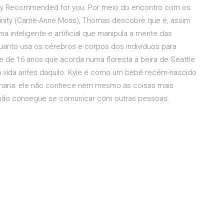
ity Recommended for you. Por meio do encontro com os
inity (Carrie-Anne Moss), Thomas descobre que é, assim
a inteligente e artificial que manipula a mente das
uanto usa os cérebros e corpos dos indivíduos para
e de 16 anos que acorda numa floresta à beira de Seattle
 vida antes daquilo. Kyle é como um bebê recém-nascido
humana: ele não conhece nem mesmo as coisas mais
 não consegue se comunicar com outras pessoas.