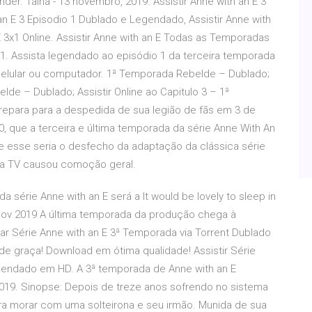
er. Tainá - 13 novembro, 2019. Assistir Anne with an E 3
an E 3 Episodio 1 Dublado e Legendado, Assistir Anne with
3x1 Online. Assistir Anne with an E Todas as Temporadas
x1. Assista legendado ao episódio 1 da terceira temporada
o celular ou computador. 1ª Temporada Rebelde – Dublado;
lde – Dublado; Assistir Online ao Capitulo 3 – 1ª
para para a despedida de sua legião de fãs em 3 de
0, que a terceira e última temporada da série Anne With An
ue esse seria o desfecho da adaptação da clássica série
 a TV causou comoção geral.
 série Anne with an E será a It would be lovely to sleep in
26 Nov 2019 A última temporada da produção chega à
ar Série Anne with an E 3ª Temporada via Torrent Dublado
de graça! Download em ótima qualidade! Assistir Série
gendado em HD. A 3ª temporada de Anne with an E
19. Sinopse: Depois de treze anos sofrendo no sistema
ara morar com uma solteirona e seu irmão. Munida de sua