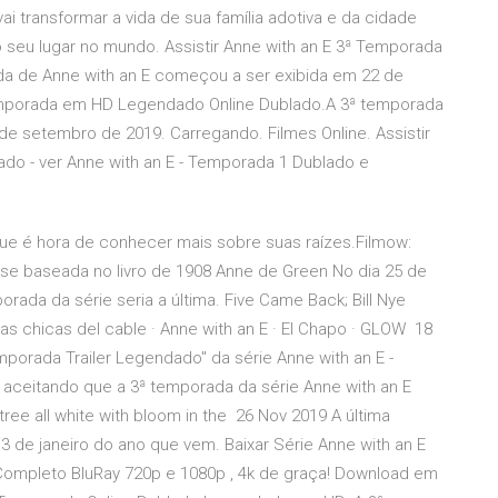
i transformar a vida de sua família adotiva e da cidade
o seu lugar no mundo. Assistir Anne with an E 3ª Temporada
a de Anne with an E começou a ser exibida em 22 de
Temporada em HD Legendado Online Dublado.A 3ª temporada
e setembro de 2019. Carregando. Filmes Online. Assistir
do - ver Anne with an E - Temporada 1 Dublado e
ue é hora de conhecer mais sobre suas raízes.Filmow:
nse baseada no livro de 1908 Anne de Green No dia 25 de
orada da série seria a última. Five Came Back; Bill Nye
Las chicas del cable · Anne with an E · El Chapo · GLOW 18
emporada Trailer Legendado" da série Anne with an E -
aceitando que a 3ª temporada da série Anne with an E
y-tree all white with bloom in the 26 Nov 2019 A última
de janeiro do ano que vem. Baixar Série Anne with an E
Completo BluRay 720p e 1080p , 4k de graça! Download em