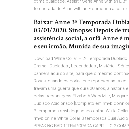
ótima qualidade! Assistir Série Anne with an E 
temporada de Anne with an E começou a ser exi
Baixar Anne 3ª Temporada Dubla
03/01/2020. Sinopse: Depois de tr
assistência social, a orfã Anne 
e seu irmão. Munida de sua imagina
Download White Collar – 2ª Temporada Dublado 
Drama , Dublados , Legendados , Mistério , Série
banners aqui do site, para que o mesmo continue
Rosas, quando os Yorks, que representam a cor 
travam uma guerra que dura 30 anos, a história 
pelas personagens Elizabeth Woodville, Margaret
Dublado Adicionado [Completo em rmvb download
3 temporada rmvb legendado online White Colla
rmvb online White Collar 3 temporada Dual Audio
BREAKING BAD 1°TEMPORADA CAPITULO 2 COMPL