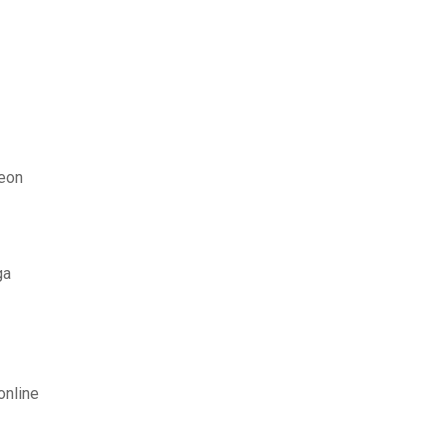
neon
ga
online