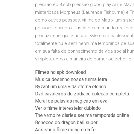
pressão ep 3 sob pressão globo play Anne Mav
misteriosos Morpheus (Laurence Fishburne) e Tr
como outras pessoas, vítima do Matrix, um sistem
pessoas, criando a ilusão de um mundo real enq
produzir energia. Sinopse: Kyle é um adolescent
totalmente nu e sem nenhuma lembrança de sua
em sua falta de conhecimento da vida social 
simples, como a maneira de comer ou beber, e
Filmes hd apk download
Musica desenho nossa turma letra
Byzantium uma vida eterna elenco
Dvd cavaleiros do zodiaco coleção completa
Mural de palavras magicas em eva
Ver o filme interestelar dublado
The vampire diaries setima temporada online
Bonecos do dragon ball super
Assistir o filme milagre da fé