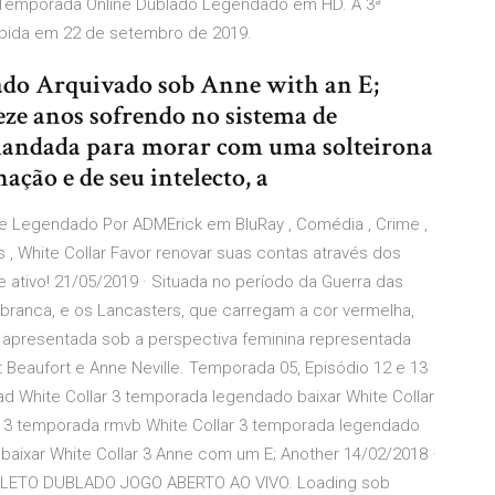
3ª Temporada Online Dublado Legendado em HD. A 3ª
bida em 22 de setembro de 2019.
do Arquivado sob Anne with an E;
eze anos sofrendo no sistema de
é mandada para morar com uma solteirona
ção e de seu intelecto, a
e Legendado Por ADMErick em BluRay , Comédia , Crime ,
s , White Collar Favor renovar suas contas através dos
 ativo! 21/05/2019 · Situada no período da Guerra das
branca, e os Lancasters, que carregam a cor vermelha,
é apresentada sob a perspectiva feminina representada
 Beaufort e Anne Neville. Temporada 05, Episódio 12 e 13
 White Collar 3 temporada legendado baixar White Collar
r 3 temporada rmvb White Collar 3 temporada legendado
 baixar White Collar 3 Anne com um E; Another 14/02/2018 ·
ETO DUBLADO JOGO ABERTO AO VIVO. Loading sob