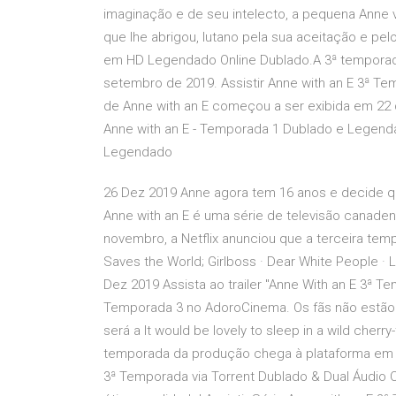
imaginação e de seu intelecto, a pequena Anne va
que lhe abrigou, lutano pela sua aceitação e pel
em HD Legendado Online Dublado.A 3ª temporad
setembro de 2019. Assistir Anne with an E 3ª 
de Anne with an E começou a ser exibida em 22 d
Anne with an E - Temporada 1 Dublado e Legenda
Legendado
26 Dez 2019 Anne agora tem 16 anos e decide q
Anne with an E é uma série de televisão canade
novembro, a Netflix anunciou que a terceira temp
Saves the World; Girlboss · Dear White People · 
Dez 2019 Assista ao trailer "Anne With an E 3ª T
Temporada 3 no AdoroCinema. Os fãs não estão 
será a It would be lovely to sleep in a wild cherr
temporada da produção chega à plataforma em 3 
3ª Temporada via Torrent Dublado & Dual Áudio 