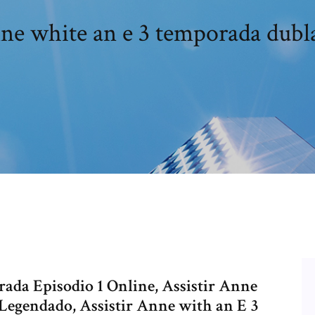
ne white an e 3 temporada dubl
ada Episodio 1 Online, Assistir Anne
 Legendado, Assistir Anne with an E 3