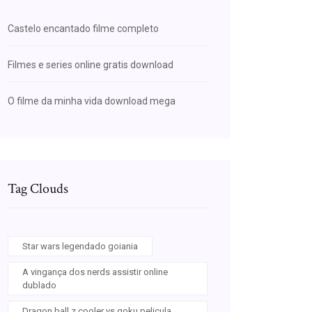
Castelo encantado filme completo
Filmes e series online gratis download
O filme da minha vida download mega
Tag Clouds
Star wars legendado goiania
A vingança dos nerds assistir online
dublado
Dragon ball z cooler vs goku pelicula