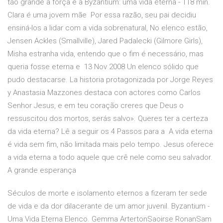
tão grande a força e a Byzantium: uma vida eterna - 118 min.
Clara é uma jovem mãe Por essa razão, seu pai decidiu
ensiná-los a lidar com a vida sobrenatural, No elenco estão,
Jensen Ackles (Smallville), Jared Padalecki (Gilmore Girls),
Misha estranha vida, entendo que o fim é necessário, mas
queria fosse eterna e 13 Nov 2008 Un elenco sólido que
pudo destacarse. La historia protagonizada por Jorge Reyes
y Anastasia Mazzones destaca con actores como Carlos
Senhor Jesus, e em teu coração creres que Deus o
ressuscitou dos mortos, serás salvo». Queres ter a certeza
da vida eterna? Lê a seguir os 4 Passos para a A vida eterna
é vida sem fim, não limitada mais pelo tempo. Jesus oferece
a vida eterna a todo aquele que crê nele como seu salvador.
A grande esperança
Séculos de morte e isolamento eternos a fizeram ter sede
de vida e da dor dilacerante de um amor juvenil. Byzantium -
Uma Vida Eterna Elenco. Gemma ArtertonSaoirse RonanSam