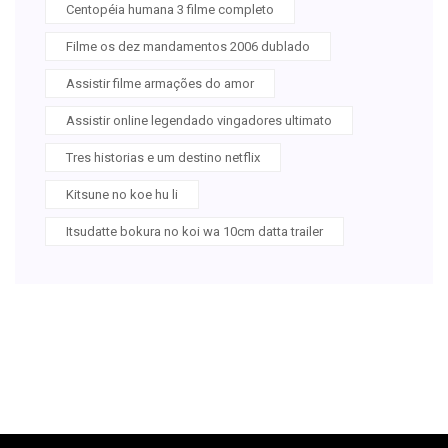
Centopéia humana 3 filme completo
Filme os dez mandamentos 2006 dublado
Assistir filme armações do amor
Assistir online legendado vingadores ultimato
Tres historias e um destino netflix
Kitsune no koe hu li
Itsudatte bokura no koi wa 10cm datta trailer