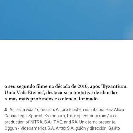
o seu segundo filme na década de 2010, após 'Byzantium:
Uma Vida Eterna', destaca-se a tentativa de abordar
temas mais profundos e o elenco, formado
Asi es la vida / dirección, Arturo Ripstein escrita por Paz Alicia
Garciadiego, Spanish Byzantium, from splendor to ruin / a co-
production of NITRA, S.A., T.V.E. and RAI Un eterno presente,
Oggun / Videoamerica S.A. Artex S.A. guión y dirección, Gallito