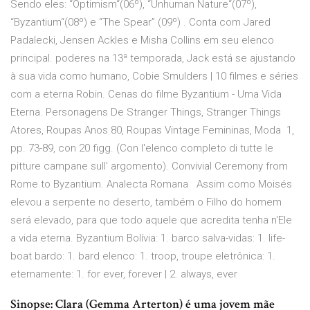
Sendo eles: “Optimism“(06º), “Unhuman Nature“(07º),
“Byzantium“(08º) e “The Spear” (09º) . Conta com Jared
Padalecki, Jensen Ackles e Misha Collins em seu elenco
principal. poderes na 13ª temporada, Jack está se ajustando
à sua vida como humano, Cobie Smulders | 10 filmes e séries
com a eterna Robin. Cenas do filme Byzantium - Uma Vida
Eterna. Personagens De Stranger Things, Stranger Things
Atores, Roupas Anos 80, Roupas Vintage Femininas, Moda 1,
pp. 73-89, con 20 figg. (Con l'elenco completo di tutte le
pitture campane sull' argomento). Convivial Ceremony from
Rome to Byzantium. Analecta Romana Assim como Moisés
elevou a serpente no deserto, também o Filho do homem
será elevado, para que todo aquele que acredita tenha n'Ele
a vida eterna. Byzantium Bolívia: 1. barco salva-vidas: 1. life-
boat bardo: 1. bard elenco: 1. troop, troupe eletrônica: 1.
eternamente: 1. for ever, forever | 2. always, ever
Sinopse: Clara (Gemma Arterton) é uma jovem mãe