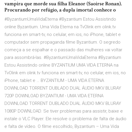
vampira que morde sua filha Eleanor (Saoirse Ronan).
Procurando por refúgio, a dupla imortal conhece o
#ByzantiumUmaVidaEterna #Byzantium Estou Assistindo
online Byzantium. Uma Vida Eterna na TvOlink em olink.tv
funciona en smart-tv, no celular, em ios, no iPhone, tablet e
computador sem propaganda filme Byzantium. O segredo
começa a se espalhar e o passado das mulheres vai voltar
para assombrá-las. #ByzantiumUmaVidaEterna #Byzantium
Estou Assistindo online BYZANTIUM UMA VIDA ETERNA na
TvOlink em olink.tv funciona en smart-tv, no celular, em ios, no
iPhone, tablet e … BYZANTIUM - UMA VIDA ETERNA
DOWNLOAD TORRENT DUBLADO DUAL ÁUDIO MKV BLURAY
720P DOWNLOAD BYZANTIUM - UMA VIDA ETERNA
DOWNLOAD TORRENT DUBLADO DUAL ÁUDIO MKV BLURAY
1080P DOWNLOAD. Se tiver problemas para assistir, baixe e
instale o VLC Player. Ele resolve o problema de falta de áudio
e falta de vídeo. O filme escolhido, Byzantium – Uma Vida