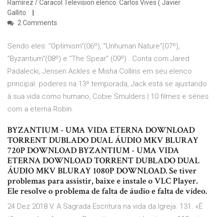
Ramírez / Caracol Television elenco: Carlos Vives ( Javier
Gallito
2 Comments
Sendo eles: “Optimism“(06º), “Unhuman Nature“(07º),
“Byzantium“(08º) e “The Spear” (09º) . Conta com Jared
Padalecki, Jensen Ackles e Misha Collins em seu elenco
principal. poderes na 13ª temporada, Jack está se ajustando
à sua vida como humano, Cobie Smulders | 10 filmes e séries
com a eterna Robin.
BYZANTIUM - UMA VIDA ETERNA DOWNLOAD
TORRENT DUBLADO DUAL ÁUDIO MKV BLURAY
720P DOWNLOAD BYZANTIUM - UMA VIDA
ETERNA DOWNLOAD TORRENT DUBLADO DUAL
ÁUDIO MKV BLURAY 1080P DOWNLOAD. Se tiver
problemas para assistir, baixe e instale o VLC Player.
Ele resolve o problema de falta de áudio e falta de vídeo.
24 Dez 2018 V. A Sagrada Escritura na vida da Igreja. 131. «É