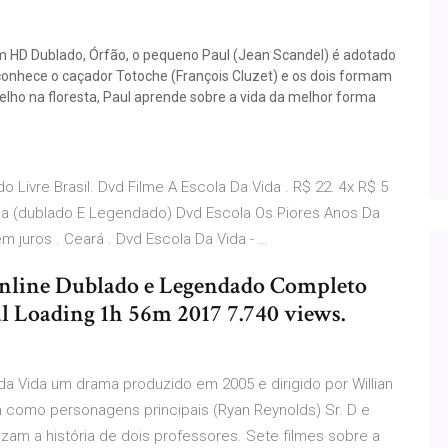
em HD Dublado, Órfão, o pequeno Paul (Jean Scandel) é adotado
 conhece o caçador Totoche (François Cluzet) e os dois formam
ho na floresta, Paul aprende sobre a vida da melhor forma
 Livre Brasil. Dvd Filme A Escola Da Vida . R$ 22. 4x R$ 5
ida (dublado E Legendado) Dvd Escola Os Piores Anos Da
m juros . Ceará . Dvd Escola Da Vida - …
 Online Dublado e Legendado Completo
l Loading 1h 56m 2017 7.740 views.
da Vida um drama produzido em 2005 e dirigido por Willian
 como personagens principais (Ryan Reynolds) Sr. D e
zam a história de dois professores. Sete filmes sobre a