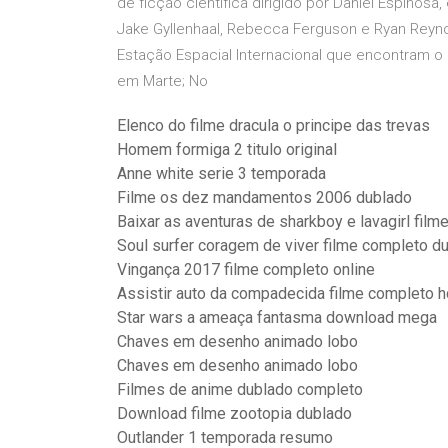
de ficção científica dirigido por Daniel Espinosa
Jake Gyllenhaal, Rebecca Ferguson e Ryan Rey
Estação Espacial Internacional que encontram o 
em Marte; No
Elenco do filme dracula o principe das trevas
Homem formiga 2 titulo original
Anne white serie 3 temporada
Filme os dez mandamentos 2006 dublado
Baixar as aventuras de sharkboy e lavagirl fil
Soul surfer coragem de viver filme completo 
Vingança 2017 filme completo online
Assistir auto da compadecida filme completo h
Star wars a ameaça fantasma download mega
Chaves em desenho animado lobo
Chaves em desenho animado lobo
Filmes de anime dublado completo
Download filme zootopia dublado
Outlander 1 temporada resumo