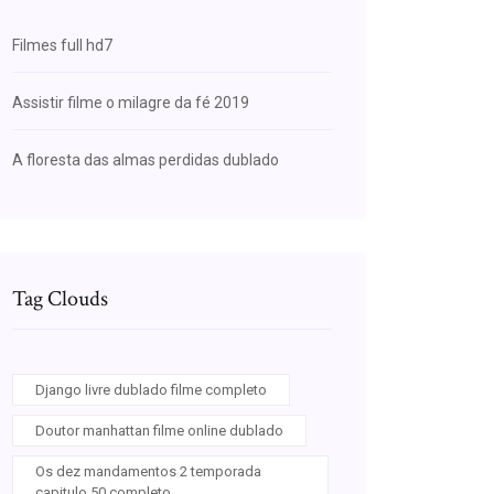
Filmes full hd7
Assistir filme o milagre da fé 2019
A floresta das almas perdidas dublado
Tag Clouds
Django livre dublado filme completo
Doutor manhattan filme online dublado
Os dez mandamentos 2 temporada
capitulo 50 completo