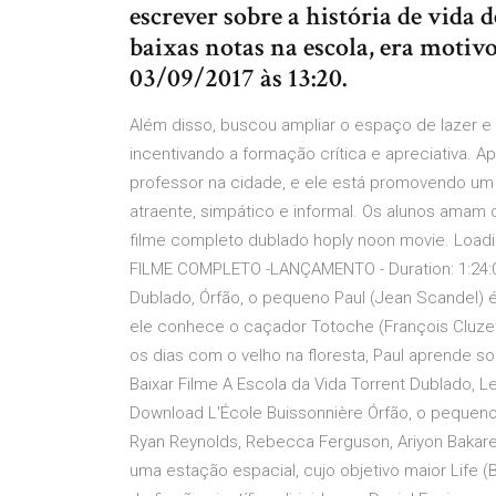
escrever sobre a história de vida 
baixas notas na escola, era motiv
03/09/2017 às 13:20.
Além disso, buscou ampliar o espaço de lazer e 
incentivando a formação crítica e apreciativa. 
professor na cidade, e ele está promovendo um 
atraente, simpático e informal. Os alunos amam o
filme completo dublado hoply noon movie. Lo
FILME COMPLETO -LANÇAMENTO - Duration: 1:24:02
Dublado, Órfão, o pequeno Paul (Jean Scandel) é
ele conhece o caçador Totoche (François Cluz
os dias com o velho na floresta, Paul aprende so
Baixar Filme A Escola da Vida Torrent Dublado, 
Download L'École Buissonnière Órfão, o pequeno 
Ryan Reynolds, Rebecca Ferguson, Ariyon Bakare
uma estação espacial, cujo objetivo maior Life (B