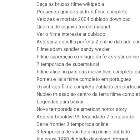
Caça as bruxas filme wikipedia
Pequenos grandes astros filme completo
Velozes e mortais 2004 dublado download
Queima de arquivo torrent magnet
Ver o filme interestelar dublado
Assistir a escolha perfeita 2 online dublado 
Filme adam sandler sandy wexler
Filme superação o milagre da fé assistir online 
7 temporada de supernatural
Filme alice no pais das maravilhas completo du
Romeu e laila filme completo em portugues
O naufrago filme completo dublado em portugu
Nucleo missao ao centro da terra filme comple
Legendas para baixar
Nova temporada de american horror story
Assistir brooklyn 99 legendado 7 temporada
Serie frontier 3 temporada online
3 temporada de van helsing online dublado
It a coisa 1990 dublado download utorrent