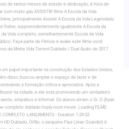
epois de tantos meses de estudo e dedicação, é hora de
tar com muito gás ASSISTIR filme A Escola da Vida
nline, principalmente Assistir A Escola da Vida Legendado
 hd Online, surpreendentemente igualmente A Escola da
la da Vida completo, semelhantemente Escola da Vida
lico. Faça parte do Filmow e avalie este filme você
nos da Minha Vida Torrent Dublado / Dual Áudio de 2017
m um papel importante na construção dos Estados Unidos,
lém disso, buscou ampliar o espaço de lazer e de
centivando a formação crítica e apreciativa. Após a
ofessor na cidade, e ele está promovendo um verdadeiro
raente, simpático e informal. Os alunos amam o Sr. D (Ryan
ilme completo dublado hoply noon movie. Loading FILME-
COMPLETO -LANÇAMENTO - Duration: 1:24:02.
 em HD Dublado, Órfão, o pequeno Paul (Jean Scandel) é