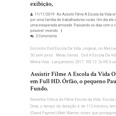
exibição,
11/11/2019 · Ao Assistir Filme A Escola da Vida 
por uma família de trabalhadores rurais. Um dia ele
uma inesperada amizade. Passando os dias com o vel
possível: vivendo.
3 Comments
Encontre Dvd Escola Da Vida _original_ no Mercado
50 sem juros . Minas Gerais . Dvd A Escola Da V
Minha Vida - Lançamento 2017 . R$ 12. 2x R$ 6 se
Assistir Filme A Escola da Vida
em Full HD. Órfão, o pequeno Pau
Fundo.
Resenha Crítica do Filme Escola da Vida. Escola 
Dear, o tempo de duração é de 112 minutos, tem
(David Paymer) Matt Warner, estes que protagoni