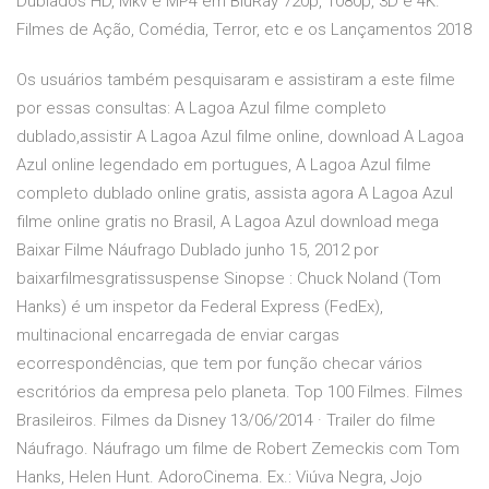
Dublados HD, Mkv e MP4 em BluRay 720p, 1080p, 3D e 4K.
Filmes de Ação, Comédia, Terror, etc e os Lançamentos 2018
Os usuários também pesquisaram e assistiram a este filme
por essas consultas: A Lagoa Azul filme completo
dublado,assistir A Lagoa Azul filme online, download A Lagoa
Azul online legendado em portugues, A Lagoa Azul filme
completo dublado online gratis, assista agora A Lagoa Azul
filme online gratis no Brasil, A Lagoa Azul download mega
Baixar Filme Náufrago Dublado junho 15, 2012 por
baixarfilmesgratissuspense Sinopse : Chuck Noland (Tom
Hanks) é um inspetor da Federal Express (FedEx),
multinacional encarregada de enviar cargas
ecorrespondências, que tem por função checar vários
escritórios da empresa pelo planeta. Top 100 Filmes. Filmes
Brasileiros. Filmes da Disney 13/06/2014 · Trailer do filme
Náufrago. Náufrago um filme de Robert Zemeckis com Tom
Hanks, Helen Hunt. AdoroCinema. Ex.: Viúva Negra, Jojo