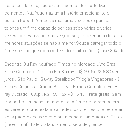
nesta quinta-feira, não existiria sem o ator norte Ivan
comentou: Náufrago traz uma história emocionante e
curiosa.Robert Zemeckis mas uma vez trouxe para as
telonas um filme capaz de ser assistido várias e várias
vezes.Tom Hanks por sua vez,consegue fazer uma de suas
melhores atuações,se não a melhor.Soube carregar todo o
filme sozinho,que com certeza foi muito dificil.Quase 80% do
Encontre Blu Ray Naufrago Filmes no Mercado Livre Brasil.
Filme Completo Dublado Em Blu-ray . R$ 29. 5x R$ 5 80 sem
juros . São Paulo . Blu-ray Steelbook Trilogia Vingadores - 3
Filmes Originais . Dragon Ball - Tv + Filmes Completo Em Blu-
ray Dublado 1080p . R$ 159. 12x R$ 16 43. Frete grátis. Sem
trocadilho. Em nenhum momento, o filme se preocupa em
esclarecer como estarão a Fedex, os clientes que perderam
seus pacotes no acidente ou mesmo a namorada de Chuck
(Helen Hunt). Este distanciamento será de grande