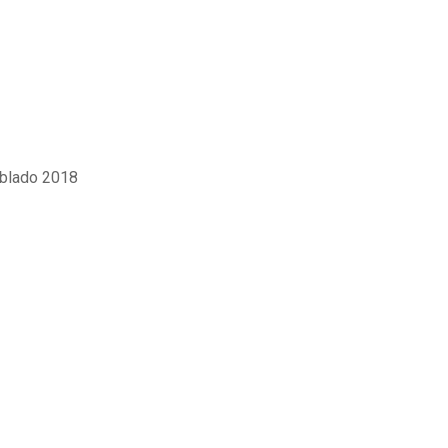
ublado 2018