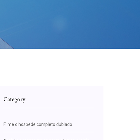
Category
Filme o hospede completo dublado