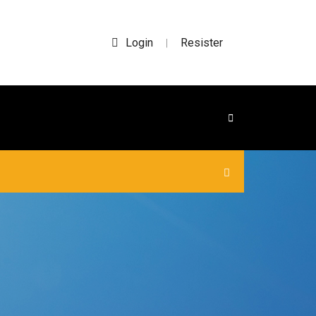
Login
Resister
|