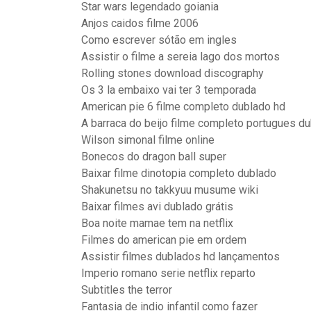
Star wars legendado goiania
Anjos caidos filme 2006
Como escrever sótão em ingles
Assistir o filme a sereia lago dos mortos
Rolling stones download discography
Os 3 la embaixo vai ter 3 temporada
American pie 6 filme completo dublado hd
A barraca do beijo filme completo portugues d
Wilson simonal filme online
Bonecos do dragon ball super
Baixar filme dinotopia completo dublado
Shakunetsu no takkyuu musume wiki
Baixar filmes avi dublado grátis
Boa noite mamae tem na netflix
Filmes do american pie em ordem
Assistir filmes dublados hd lançamentos
Imperio romano serie netflix reparto
Subtitles the terror
Fantasia de indio infantil como fazer