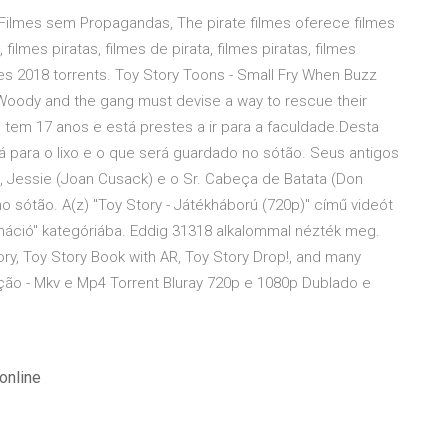
 Filmes sem Propagandas, The pirate filmes oferece filmes
, filmes piratas, filmes de pirata, filmes piratas, filmes
mes 2018 torrents. Toy Story Toons - Small Fry When Buzz
nt Woody and the gang must devise a way to rescue their
s) tem 17 anos e está prestes a ir para a faculdade.Desta
irá para o lixo e o que será guardado no sótão. Seus antigos
), Jessie (Joan Cusack) e o Sr. Cabeça de Batata (Don
 sótão. A(z) "Toy Story - Játékháború (720p)" című videót
nimáció" kategóriába. Eddig 31318 alkalommal nézték meg.
tory, Toy Story Book with AR, Toy Story Drop!, and many
ão - Mkv e Mp4 Torrent Bluray 720p e 1080p Dublado e
online