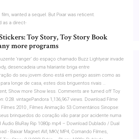
e film, wanted a sequel. But Pixar was reticent.
d as a direct-
 Stickers: Toy Story, Toy Story Book
many more programs
eluzente 'ranger' do espaço chamado Buzz Lightyear invade
 desencadeia uma hilariante briga entre
oração do seu jovem dono está em perigo assim como as
ara longe de casa, estes dois briguentos rivais …
ment; Show more Show less. Comments are turned off Toy
ion: 0:28. vintagePandora 1,136,967 views. Download Filme
, Filmes 2010 , Filmes Animação 53 Comentários Sinopse:
 seus brinquedos do coração vão parar por acidente numa
al Áudio BluRay Rip 1080p mp4 – Download Dublado / Dual
ad - Baixar Magnet AVI, MKV, MP4, Comando Filmes,