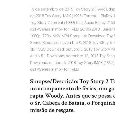
13 de setembro de 2015 Toy Story 2 (1999) Bdri
de 2018 Toy Story IMAX (1995) Torrent – BluRay
Toy Story 2 Torrent (1999) Dual Áudio Bluray 21
o2TVSeries in mp4 for FREE! 26/06/2018 · Baixar 
1080p, 720p, MKV, MP4 Completo Download Toy St
Séries Similares. novembro 9, 2018 Toy Story 3 I
3D HSBS Download; outubro 5, 2018 Toy Story IM
Áudio 5.1 Download; setembro 13, 2015 Toy Story
Download; outubro 5, 2018 Toy Story IMAX (1995)
o2TVSeries in mp4 for FREE!
Sinopse/Descrição: Toy Story 2 
no acampamento de férias, um ga
rapta Woody. Antes que se possa di
o Sr. Cabeça de Batata, o Porqui
missão de resgate.