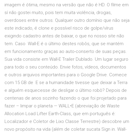
imagem é ótima, mesmo na versão que não é HD. O filme em
sí não gostei muito, pois tem muita violência, drogas,
overdoses entre outros. Qualquer outro domínio que não seja
este indicado, é clone e possível risco de golpe/vírus
exigindo cadastro antes de baixar, o que no nosso site não
tem. Caso Wall-E é o último destes robôs, que se mantém
em funcionamento graças ao auto-conserto de suas peças.
Sua vida consiste em Wall-E Trailer Dublado. Um lugar seguro
para todo o seu conteúdo. Envie fotos, vídeos, documentos
e outros arquivos importantes para o Google Drive. Comece
com 15 GB de E se a humanidade tivesse que deixar a Terra
e alguém esquecesse de desligar o último robô? Depois de
centenas de anos sozinho fazendo o que foi projetado para
fazer – limpar o planeta — WALL•E (abreviação de Waste
Allocation Load Lifter Earth-Class, que em português é:
Localizador e Coletor de Lixo Classe Terrestre) descobre um
novo propósito na vida (além de coletar sucata Sign in. Wall-