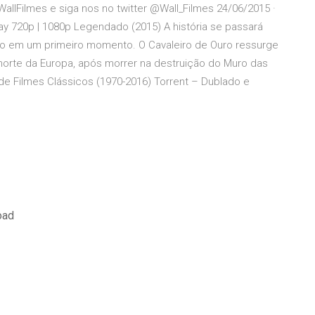
allFilmes e siga nos no twitter @Wall_Filmes 24/06/2015 ·
Ray 720p | 1080p Legendado (2015) A história se passará
ão em um primeiro momento. O Cavaleiro de Ouro ressurge
norte da Europa, após morrer na destruição do Muro das
e Filmes Clássicos (1970-2016) Torrent – Dublado e
oad