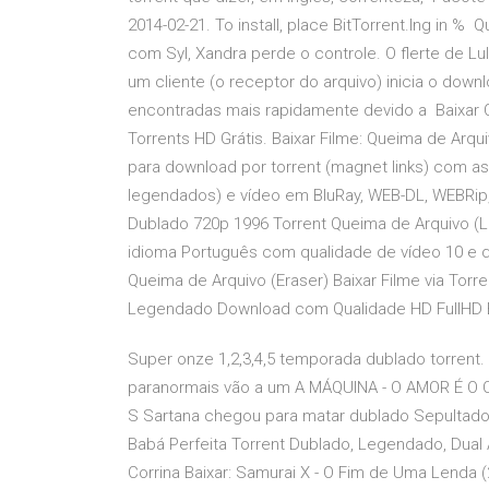
2014-02-21. To install, place BitTorrent.lng in % 
com Syl, Xandra perde o controle. O flerte de L
um cliente (o receptor do arquivo) inicia o down
encontradas mais rapidamente devido a Baixar Q
Torrents HD Grátis. Baixar Filme: Queima de Arqu
para download por torrent (magnet links) com as
legendados) e vídeo em BluRay, WEB-DL, WEBRip, 
Dublado 720p 1996 Torrent Queima de Arquivo (
idioma Português com qualidade de vídeo 10 e q
Queima de Arquivo (Eraser) Baixar Filme via To
Legendado Download com Qualidade HD FullHD B
Super onze 1,2,3,4,5 temporada dublado torre
paranormais vão a um A MÁQUINA - O AMOR É O
S Sartana chegou para matar dublado Sepultado 
Babá Perfeita Torrent Dublado, Legendado, Dual
Corrina Baixar: Samurai X - O Fim de Uma Lend