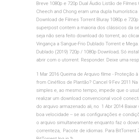
Breve 1080p e 720p Dual Áudio Listão de Filmes
Cheech and Chong eram uma dupla humorística 
Download de Filmes Torrent Bluray 1080p e 720p
superpost contem a maioria dos clássicos da ses
seja não sera feito download do torrent, ao clicar
Vingança a Sangue-Frio Dublado Torrent e Mega
Dublado (2019) 720p / 1080p Download; Só instala
abrir com o utorrent. Responder. Deixe uma res
1 Mar 2016 Queima de Arquivo filme - Proteção à
from Cinéfilos de Plantão? Cancel 9 Fev 2011 Na
simples e, ao mesmo tempo, impede que o usuári
realizar um download convencional você conect
do arquivo armazenado ali, no 1 Abr 2014 Baixar
boa velocidade -- se as configurações e condiç
o arquivo simultaneamente enquanto faz o downloa
correnteza, Pacote de idiomas. Para BitTorrent 7.1
BitTorrent.lng in %