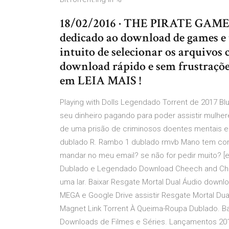
18/02/2016 · THE PIRATE GAMES
dedicado ao download de games e ú
intuito de selecionar os arquivo
download rápido e sem frustraçõe
em LEIA MAIS !
Playing with Dolls Legendado Torrent de 2017 Bl
seu dinheiro pagando para poder assistir mulhe
de uma prisão de criminosos doentes mentais e a
dublado R. Rambo 1 dublado rmvb Mano tem com
mandar no meu email? se não for pedir muito? [em
Dublado e Legendado Download Cheech and Cho
uma lar. Baixar Resgate Mortal Dual Áudio down
MEGA e Google Drive assistir Resgate Mortal Dua
Magnet Link Torrent À Queima-Roupa Dublado. Bai
Downloads de Filmes e Séries. Lançamentos 2012,