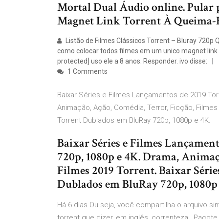
Mortal Dual Áudio online. Pular
Magnet Link Torrent À Queima-
Listão de Filmes Clássicos Torrent – Bluray 720
como colocar todos filmes em um unico magnet link
protected] uso ele a 8 anos. Responder. ivo disse:
1 Comments
Baixar Séries e Filmes Lançamentos de 2019 Tor
Animação, Ação, Comédia, Terror, Ficção, Filmes
Torrent Dublados em BluRay 720p, 1080p e 4K.
Baixar Séries e Filmes Lançamen
720p, 1080p e 4K. Drama, Animaçã
Filmes 2019 Torrent. Baixar Séri
Dublados em BluRay 720p, 1080p 
Há 6 dias Ou seja, você compartilha o arquivo si
torrent que dizer, em inglês, correnteza, Pacote 