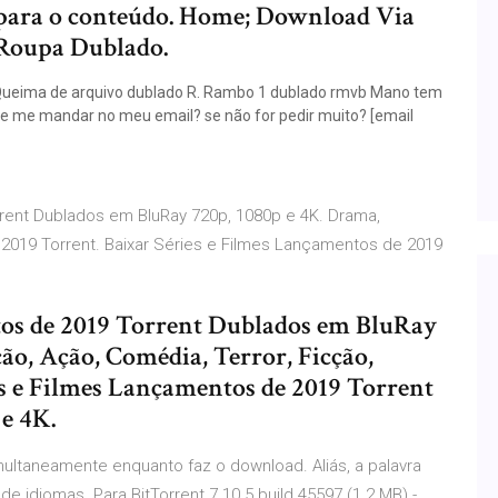
 para o conteúdo. Home; Download Via
Roupa Dublado.
p Queima de arquivo dublado R. Rambo 1 dublado rmvb Mano tem
 e me mandar no meu email? se não for pedir muito? [email
rent Dublados em BluRay 720p, 1080p e 4K. Drama,
 2019 Torrent. Baixar Séries e Filmes Lançamentos de 2019
tos de 2019 Torrent Dublados em BluRay
o, Ação, Comédia, Terror, Ficção,
es e Filmes Lançamentos de 2019 Torrent
e 4K.
multaneamente enquanto faz o download. Aliás, a palavra
de idiomas. Para BitTorrent 7.10.5 build 45597 (1.2 MB) -