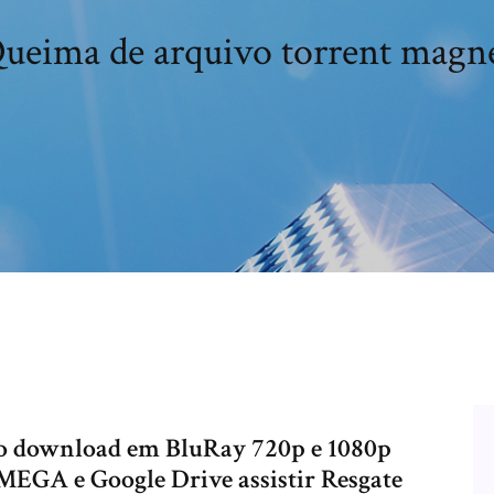
ueima de arquivo torrent magn
io download em BluRay 720p e 1080p
GA e Google Drive assistir Resgate