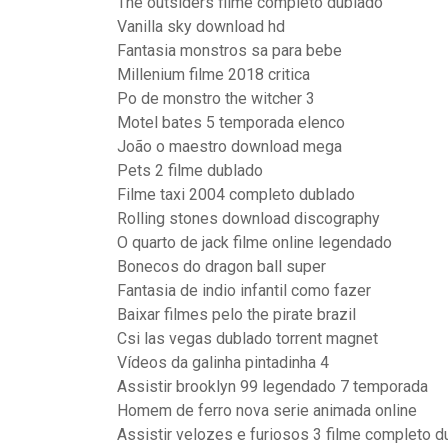
The outsiders filme completo dublado
Vanilla sky download hd
Fantasia monstros sa para bebe
Millenium filme 2018 critica
Po de monstro the witcher 3
Motel bates 5 temporada elenco
João o maestro download mega
Pets 2 filme dublado
Filme taxi 2004 completo dublado
Rolling stones download discography
O quarto de jack filme online legendado
Bonecos do dragon ball super
Fantasia de indio infantil como fazer
Baixar filmes pelo the pirate brazil
Csi las vegas dublado torrent magnet
Vídeos da galinha pintadinha 4
Assistir brooklyn 99 legendado 7 temporada
Homem de ferro nova serie animada online
Assistir velozes e furiosos 3 filme completo d