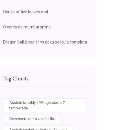
House of five leaves mal
O cerco de mumbai online
Dragon ball z cooler vs goku pelicula completa
Tag Clouds
Assistir brooklyn 99 legendado 7
temporada
Dezessete outra vez netflix
Assistir instinto selvagem 2 online