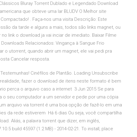
 Clássicos Bluray Torrent Dublado e Legendado Download
americana que obteve uma lar BLUDV O Melhor site
 Compactado! . Faça-nos uma visita Descrição: Este
são da tarde e alguns a mais, todos são links magnet, ou
 no link o download ja vai inciar de imediato. Baixar Filme
. Downloads Relacionados: Vingança à Sangue Frio
r o utorrent, quando abrir um magnet, ele vai pedi pra
posta Cancelar resposta.
 Testemunhas! Cinéfilos de Plantão. Loading Unsubscribe
 realidade, fazer o download de itens neste formato é bem
o perca o arquivo caso a internet 3 Jun 2015 Se para
a o seu computador a um servidor e pede por uma cópia
 um arquivo via torrent é uma boa opção de fazê-lo em uma
ões da rede estiverem Há 6 dias Ou seja, você compartilha
d. Aliás, a palavra torrent que dizer, em inglês,
0.5 build 45597 (1.2 MB) - 2014-02-21. To install, place