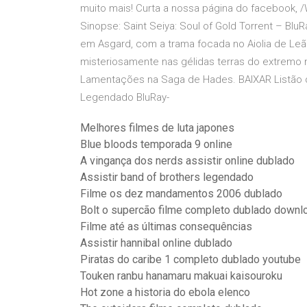
muito mais! Curta a nossa página do facebook, /W
Sinopse: Saint Seiya: Soul of Gold Torrent – Blu
em Asgard, com a trama focada no Aiolia de Le
misteriosamente nas gélidas terras do extremo 
Lamentações na Saga de Hades. BAIXAR Listão d
Legendado BluRay-
Melhores filmes de luta japones
Blue bloods temporada 9 online
A vingança dos nerds assistir online dublado
Assistir band of brothers legendado
Filme os dez mandamentos 2006 dublado
Bolt o supercão filme completo dublado downl
Filme até as últimas consequências
Assistir hannibal online dublado
Piratas do caribe 1 completo dublado youtube
Touken ranbu hanamaru makuai kaisouroku
Hot zone a historia do ebola elenco