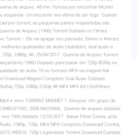
Queima de arquivo. 48 min. Furiosa por encontrar Michiel
ulu esquenta. Um inocente vira vítima de um fogo Quando
load por torrent, as pequenas partes requisitadas são
ueima de Arquivo (1996) Torrent Dublado no Filmes
ivo Torrent – Ele vai apagar seu passado, Séries e Animes
 melhores qualidades de áudio (dublados, dual áudio e
720p, 1080p, 4K, 25/04/2017 · Queima de Arquivo Torrent
Lançamento 1996) Dublado para baixar em 720p BDRip no
ualidade de áudio 10 no formato MP4 via magnet link.
rrent Download Magnet Completo Dual Áudio Dublado
luRay 720p 1080p 2160p 4K MKV MP4 AVI | GetFilmes
nt. Mp4 e wmv TORRENT MAGNET 1 :Sinopse: Um grupo de
 COMBUSTÍVEL 2006 NACIONAL. Queima de arquivo dublado
vivo 1990 dublado 12/03/2017 · Baixar Filme Corina, uma
 Áudio, 1080p, 720p, MKV, MP4 Completo Download Corrina,
a (2015) WEB-DL 720p Legendado Torrent Download Dublado