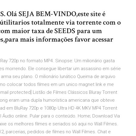
. Olá SEJA BEM-VINDO,este site é
tilitarios totalmente via torrente com o
s com maior taxa de SEEDS para um
s,para mais informações favor acessar
uRay 720p no formato MP4. Sinopse: Um milionário gasta
res morrendo. Ele consegue libertar um assassino em série
rma seu plano. O milionário lunático Queima de arquivo
o colocar todos filmes em um unico magnet link e me
ail protected] Listão de Filmes Clássicos Bluray Torrent
ng eram uma dupla humorística americana que obteve
load em BluRay 720p e 1080p Ultra HD 4K MKV MP4 Torrent
l Áudio online. Pular para o conteúdo. Home; Download Via
xe os melhores filmes e seriados só aqui no Wall Filmes.
 parcerias, pedidos de filmes no Wall Filmes. Chat e